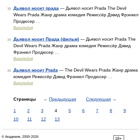
Дьявол носит прада
— Дьявол носит Prada The Devil
38
Wears Prada Жанр драма комедия Режиссёр Дэвид Фрэнкел
Продюсер …
Википедия
Дьявол носит Прада (фильм)
— Дьявол носит Prada The
39
Devil Wears Prada Жанр драма комедия Режиссёр Дэвид
Фрэнкел Продюсер …
Википедия
Дьявол носит Prada
— The Devil Wears Prada Жанр драма
40
комедия Режиссёр Дэвид Фрэнкел Продюсер …
Википедия
Страницы
←
Предыдущая
Следующая
→
1
2
3
4
5
6
7
8
9
10
11
12
13
© Академик, 2000-2026
18+