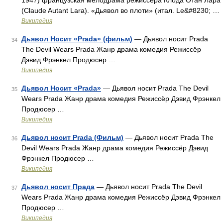
1947) французская мелодрама режиссёра Клода Отан Лара
(Claude Autant Lara). «Дьявол во плоти» (итал. Le&#8230; …
Википедия
Дьявол Носит «Prada» (фильм)
— Дьявол носит Prada
34
The Devil Wears Prada Жанр драма комедия Режиссёр
Дэвид Фрэнкел Продюсер …
Википедия
Дьявол Носит «Prada»
— Дьявол носит Prada The Devil
35
Wears Prada Жанр драма комедия Режиссёр Дэвид Фрэнкел
Продюсер …
Википедия
Дьявол носит Prada (Фильм)
— Дьявол носит Prada The
36
Devil Wears Prada Жанр драма комедия Режиссёр Дэвид
Фрэнкел Продюсер …
Википедия
Дьявол носит Прада
— Дьявол носит Prada The Devil
37
Wears Prada Жанр драма комедия Режиссёр Дэвид Фрэнкел
Продюсер …
Википедия